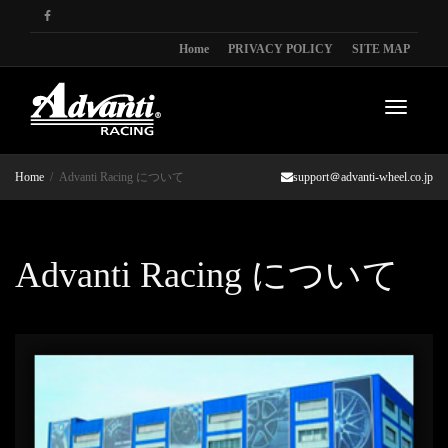
Home
PRIVACY POLICY
SITE MAP
Toggle
Home
Advanti Racing について
support＠advanti-wheel.co.jp
navigati
Advanti Racing について